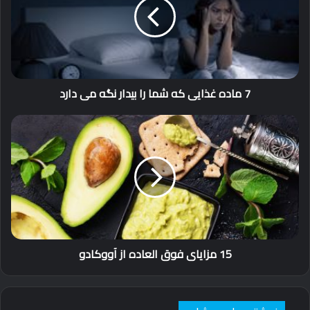
که
بیماری رفلاکس معده (GERD)
شما
را
عدم تحمل لاکتوز
بیدار
انسداد روده کوچک یا روده بزرگ
نگه
رشد بیش از حد باکتری ها در روده کوچک
می
7 ماده غذایی که شما را بیدار نگه می دارد
دارد
گاز و نفخ می تواند توسط عوامل مختلفی ایجاد شود ، از جمله:
15
مزایای
بلعیدن هوا
فوق
سیگار کشیدن
العاده
از
آدامس
آووکادو
پرخوری
15 مزایای فوق العاده از آووکادو