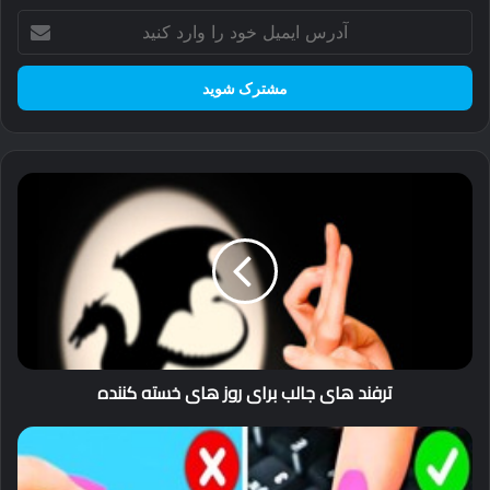
آدرس
ایمیل
خود
را
وارد
کنید
ترفند
های
جالب
برای
روز
های
خسته
کننده
ترفند های جالب برای روز های خسته کننده
27
ترفند
کاردستی