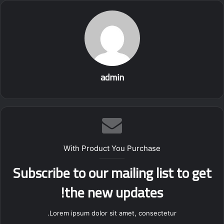
توانید امتحان کنید. برخی از آنها می توانید برای پرواز درست کنید.
ترفند دیگر استفاده از کاغذهای بافت نازک برای تزئینات خنک برای
خانه شما است. شما فقط کاغذ را از وسط برش می دهید ، سپس
آن را روی مقداری سیم کاردستی می چسبانید و در آخر چند مورد از
آنها را به هم متصل می کنید تا یک دسته گل درست کنید. همچنین
می توانید مقداری کاردستی تهیه کنید ، آن را به صورت نوارهای بلند
admin
برش دهید و سپس نوارها را حتی به صورت نوارهای باریک تر برش
دهید تا از گلهای لارک اسپور برای تزیین میز خود استفاده کنید.
Crafts tricks with colored paper at a glance
With Product You Purchase
Subscribe to our mailing list to get
the new updates!
Lorem ipsum dolor sit amet, consectetur.