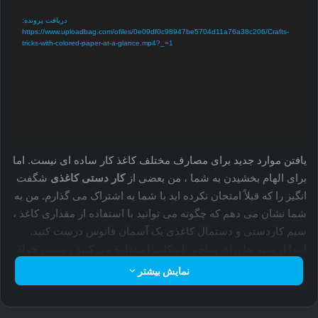
ویدیو
دریافت پرونده:
https://www.uploadbag.com/ofiles/0e09df0c98947be5704d11a76a38c206/Crafts-
tricks-with-colored-paper-at-a-glance.mp4?_=1
یافتن موارد جدید برای مصارف مختلف کاغذ کار ساده ای نیست. اما
برای الهام بخشیدن به شما ، من بعضی از
کار دستی کاغذی
شگفت
انگیز را که قبلاً امتحان نکرده اید با شما به اشتراک می گذارم. من به
شما نشان می دهم که چگونه می توانید با استفاده از مقداری کاغذ ،
سیم کاردستی و دستمال کاغذی یک آسمان فانوس درست کنید.
ابتدا از سیم ها برای ساختن اسکلت استفاده می کنید ، سپس حوله
کاغذی / کاغذی را در موم ذوب شده خیس می کنید تا بعداً آن را
نمایش بیشتر
روشن کنید و اطراف آن را با دستمال کاغذی می پوشانید تا فانوس
بسازید. هزار ترفند دیگر و صنایع دستی کاغذی زیبا وجود دارد که می