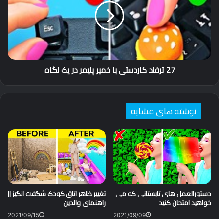
با
خمیر
پلیمر
در
یک
نگاه
27 ترفند کاردستی با خمیر پلیمر در یک نگاه
نوشته های مشابه
دستورالعمل های تابستانی که می
تغییر ظاهر اتاق کودک شگفت انگیز ||
خواهید امتحان کنید
راهنمای والدین
2021/09/15
2021/09/09