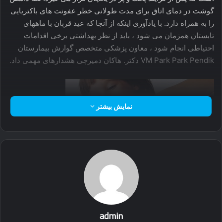
گوشت در دمای اتاق برای مدت طولانی خطر عفونت های باکتریایی
را به همراه دارد. با یادآوری اینکه از آنجا که عید قربان با ماههای
تابستان همزمان می شود ، باید از نظر بهداشتی برخی اقدامات
احتیاطی انجام شود ، معاون پزشکی متخصص گوارش بیمارستان
VM Park Park Pendik دکتر. هاکان دمیرچی هشدارهای مهمی داد.
نمایش بیشتر
“بسیاری از بیماری ها می توانند در گوشت قرمز رشد کنند”
دانشیار دکتر. هاکان دمیرچی گفت ، “به ویژه در افرادی که بیماری
های قلبی عروقی ، عروقی ، دیابت ، معده و دستگاه گوارش و
کلسترول بد دارند ، مصرف گوشت باید محدود شود. با توجه به اینکه
admin
چای ، قهوه ، آجیل ، شیرینی و نوشیدنی های گازدار به میزان