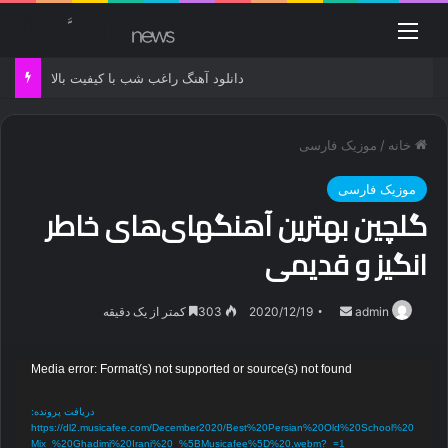
منو
دانلود آهنگ راغب شب با کیفیت بالا
خانه
/
موزیک فارسی
موزیک فارسی
گلچين بهترین آهنگهای‌های خاطر
انگیز و قدیمی‌
ارسال
admin
2020/12/19
303
کمتر از یک دقیقه
ایمیل
نمایشگر
Media error: Format(s) not supported or source(s) not found
ویدیو
دریافت پرونده:
https://dl2.musicafee.com/December2020/Best%20Persian%20Old%20School%20
Mix_%20Ghadimi%20Irani%20_%5BMusicafee%5D%20.webm?_=1