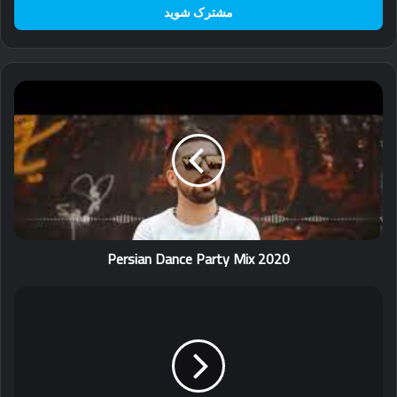
را
وارد
کنید
Persian
Dance
Party
Mix
2020
Persian Dance Party Mix 2020
خواص
و
اثرات
مثبت
درمانی
خوردن