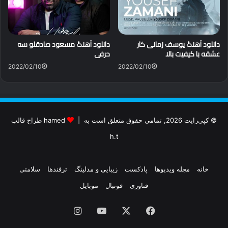
دانلود آهنگ یوسف زمانی کار
دانلود آهنگ مسعود صادقلو سه
عشقه با کیفیت بالا
حرفی
2022/02/10
2022/02/10
© کپی‌رایت 2026, تمامی حقوق متعلق است به |
hamed طراح قالب
h.t
خانه
مجله ویدیوها
پادکست
زیبایی و مدلینگ
ترفندها
سلامتی
فناوری
فوتبال
موبایل
فیس
X
یوتیوب
اینستاگرام