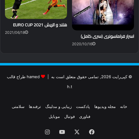
هلند و اتریش EURO CUP 2021
2021/06/18
اسرار فراماسونری (سری کامل)
2020/10/16
© کپی‌رایت 2026, تمامی حقوق متعلق است به |
hamed طراح قالب
h.t
خانه
مجله ویدیوها
پادکست
زیبایی و مدلینگ
ترفندها
سلامتی
فناوری
فوتبال
موبایل
فیس
X
یوتیوب
اینستاگرام