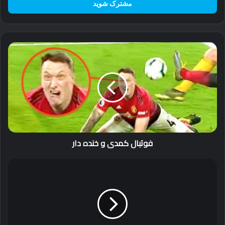
را
وارد
کنید
فوتبال
کمدی
و
خنده
دار
فوتبال کمدی و خنده دار
راهنمای
کامل
کرم‌های
ضد
آفتاب
و