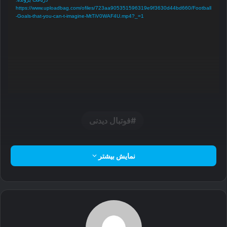
https://www.uploadbag.com/ofiles/723aa905351596319e9f3630d44bd660/Football
-Goals-that-you-can-t-imagine-MtTiV0WAF4U.mp4?_=1
فوتبال دیدنی
نمایش بیشتر