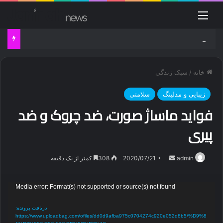
منو
دانلود آهنگ راغب شب با کیفیت بالا
خانه
/
سبک زندگی
زیبایی و مدلینگ
سلامتی
فواید ماساژ صورت، ضد چروک و ضد
پیری
ارسال
admin
2020/07/21
308
کمتر از یک دقیقه
ایمیل
نمایشگر
Media error: Format(s) not supported or source(s) not found
ویدیو
دریافت پرونده:
https://www.uploadbag.com/ofiles/dd0d9afba975c0704274c920e052d8b5/%D9%8