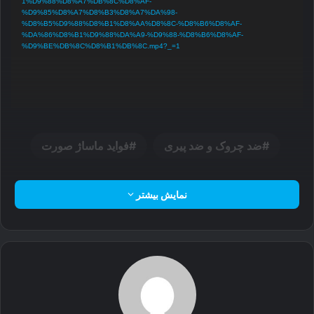
1%D9%88%D8%A7%DB%8C%D8%AF-
%D9%85%D8%A7%D8%B3%D8%A7%DA%98-
%D8%B5%D9%88%D8%B1%D8%AA%D8%8C-%D8%B6%D8%AF-
%DA%86%D8%B1%D9%88%DA%A9-%D9%88-%D8%B6%D8%AF-
%D9%BE%DB%8C%D8%B1%DB%8C.mp4?_=1
ضد چروک و ضد پیری
فواید ماساژ صورت
نمایش بیشتر