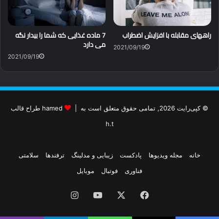
7 ماده غذایی که شما را بیدار نگه
راههای مقابله با افزایش اضطراب
می دارد
2021/09/19
2021/09/19
© کپی‌رایت 2026, تمامی حقوق متعلق است به |
hamed طراح قالب
h.t
خانه
مجله ویدیوها
پادکست
زیبایی و مدلینگ
ترفندها
سلامتی
فناوری
فوتبال
موبایل
فیس
X
یوتیوب
اینستاگرام
بوک