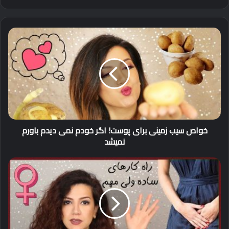
کنید
خواص
سیب
زمینی
برای
پوست!
اگر
خودم
نمی
دیدم
خواص سیب زمینی برای پوست! اگر خودم نمی دیدم باورم
باورم
نمیشد
نمیشد
۱۰
راهکار
مراقبت
از
ناحیه
تناسلی
خانمها