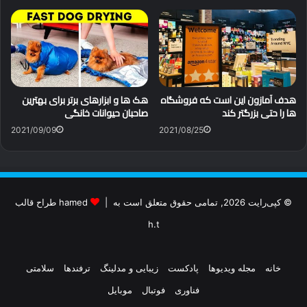
هدف آمازون این است که فروشگاه
هک ها و ابزارهای برتر برای بهترین
ها را حتی بزرگتر کند
صاحبان حیوانات خانگی
2021/09/09
2021/08/25
© کپی‌رایت 2026, تمامی حقوق متعلق است به |
hamed طراح قالب
h.t
خانه
مجله ویدیوها
پادکست
زیبایی و مدلینگ
ترفندها
سلامتی
فناوری
فوتبال
موبایل