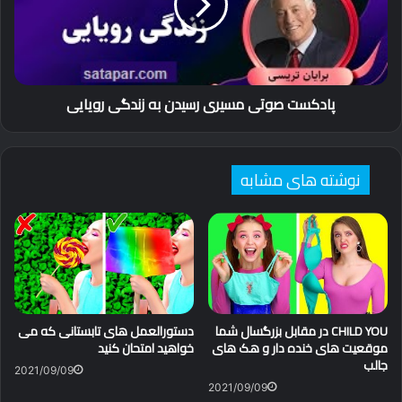
به
اتاق کودک
ایده های رنگارنگ و جذاب
زندگی
رویایی
بازسازی اتاق
دکوراسیون اتاق
رزین اپوکسی
پادکست صوتی مسیری رسیدن به زندگی رویایی
نوشته های مشابه
CHILD YOU در مقابل بزرگسال شما
دستورالعمل های تابستانی که می
موقعیت های خنده دار و هک های
خواهید امتحان کنید
جالب
2021/09/09
2021/09/09