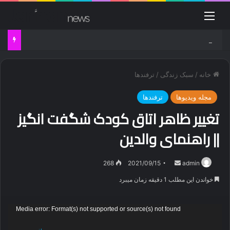
منو
دانلود آهنگ راغب شب با کیفیت بالا
خانه
/
سبک زندگی
/
ترفندها
مجله ویدیوها
ترفندها
تغییر ظاهر اتاق کودک شگفت انگیز
|| راهنمای والدین
ارسال
268
2021/09/15
admin
ایمیل
خواندن این مطلب 1 دقیقه زمان میبرد
نمایشگر
Media error: Format(s) not supported or source(s) not found
ویدیو