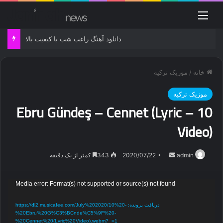
منو
دانلود آهنگ راغب شب با کیفیت بالا
خانه
/
موزیک ترکیه
موزیک ترکیه
10 – Ebru Gündeş – Cennet (Lyric
Video)
ارسال
admin
2020/07/22
343
کمتر از یک دقیقه
ایمیل
نمایشگر
Media error: Format(s) not supported or source(s) not found
ویدیو
دریافت پرونده: https://dl2.musicafee.com/July%202020/10%20-
%20Ebru%20G%C3%BCnde%C5%9F%20-
%20Cennet%20(Lyric%20Video).webm?_=1