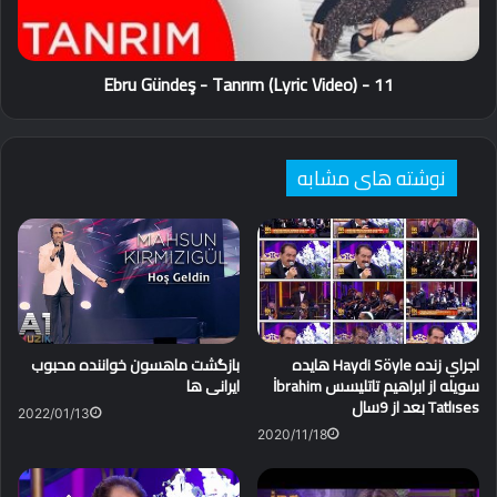
(Lyric
Video)
11 - Ebru Gündeş - Tanrım (Lyric Video)
نوشته های مشابه
اجراي زنده Haydi Söyle هايده
بازگشت ماهسون خواننده محبوب
سويله از ابراهيم تاتليسس İbrahim
ایرانی ها
Tatlıses بعد از 9سال
2022/01/13
2020/11/18