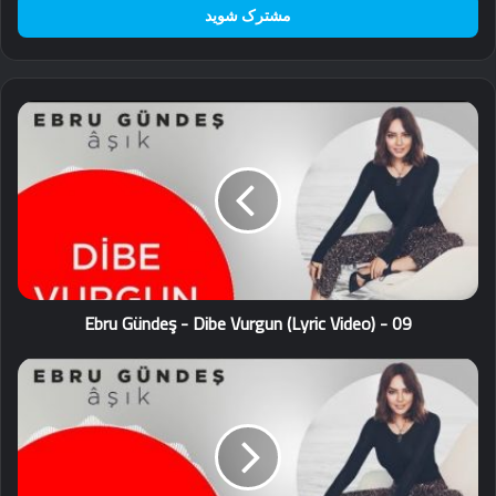
را
وارد
کنید
09
-
Ebru
Gündeş
-
Dibe
Vurgun
(Lyric
Video)
09 - Ebru Gündeş - Dibe Vurgun (Lyric Video)
11
-
Ebru
Gündeş
-
Tanrım