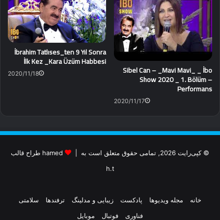
İbrahim Tatlıses_ten 9 Yıl Sonra
İlk Kez _Kara Üzüm Habbesi
Sibel Can – _Mavi Mavi_ _ İbo
2020/11/18
Show 2020 _ 1. Bölüm –
Performans
2020/11/17
© کپی‌رایت 2026, تمامی حقوق متعلق است به |
hamed طراح قالب
h.t
خانه
مجله ویدیوها
پادکست
زیبایی و مدلینگ
ترفندها
سلامتی
فناوری
فوتبال
موبایل