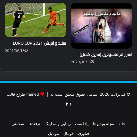
هلند و اتریش EURO CUP 2021
2021/06/18
اسرار فراماسونری (سری کامل)
2020/10/16
© کپی‌رایت 2026, تمامی حقوق متعلق است به |
hamed طراح قالب
h.t
خانه
مجله ویدیوها
پادکست
زیبایی و مدلینگ
ترفندها
سلامتی
فناوری
فوتبال
موبایل