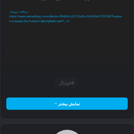
ویدیو
دریافت پرونده:
https://www.uploadbag.com/ofiles/ec0fb80e1d1720a5ec5b360bf17f3708/Tiradas-
Lendarias-Do-Futebol-JijebAjMai8.mp4?_=1
فوتبال
نمایش بیشتر