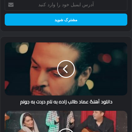
Vefa Serifova
آدرس
ایمیل
Vefa Serifova – Senin Derdinden
خود
را
وارد
دانلود آهنگ آذربایجانی وفا شریفوا
وفا شریفوا
کنید
دانلود
آهنگ
عماد
طالب
زاده
به
نام
دردت
به
دانلود آهنگ عماد طالب زاده به نام دردت به جونم
جونم
دانلود
موزیک
ویدئوی