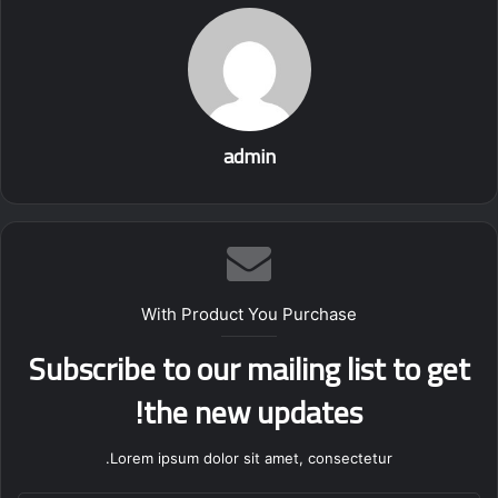
admin
With Product You Purchase
Subscribe to our mailing list to get
پخش‌کننده
the new updates!
00:00
00:00
صوت
Lorem ipsum dolor sit amet, consectetur.