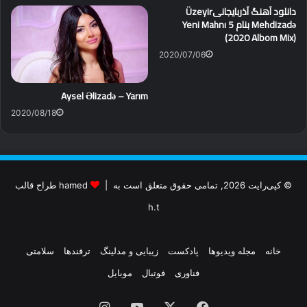
دانلود آهنگ آذربایجانیÜzeyir
Mehdizadə بنام 5 Yeni Mahnı
(2020 Albom Mix)
2020/07/06
Aysel Əlizadə – Yarım
2020/08/18
© کپی‌رایت 2026, تمامی حقوق متعلق است به |
hamed طراح قالب
h.t
خانه
مجله ویدیوها
پادکست
زیبایی و مدلینگ
ترفندها
سلامتی
فناوری
فوتبال
موبایل
فیس
X
یوتیوب
اینستاگرام