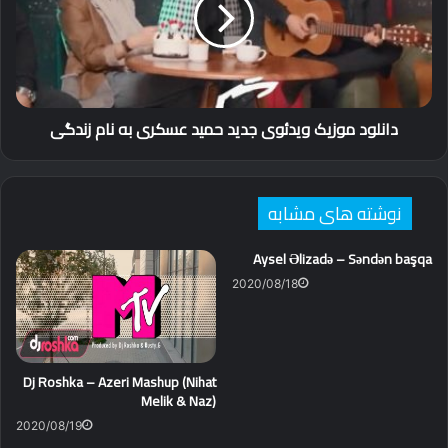
جدید حمید
عسکری به
نام
زندگی
دانلود موزیک ویدئوی جدید حمید عسکری به نام زندگی
نوشته های مشابه
Aysel Əlizadə – Səndən başqa
2020/08/18
Dj Roshka – Azeri Mashup (Nihat
Melik & Naz)
2020/08/19