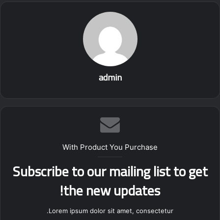
برداری توسط گیرنده مولتی فرکانس شمیم می بایست فاکتور های
مهمی را مد نظر قرار دهیم. از جمله فاکتور های مهم تنظیم گیرنده
شمیم از لحاظ پروتکل های اتصال به سامانه شمیم، بررسی آرایش
ماهواره ها، بررسی سامانه شمیم و انجام نقشه برداری میدانی
توسط دوربین و گیرنده روور به صورت همزمان.
admin
With Product You Purchase
Subscribe to our mailing list to get
the new updates!
Lorem ipsum dolor sit amet, consectetur.