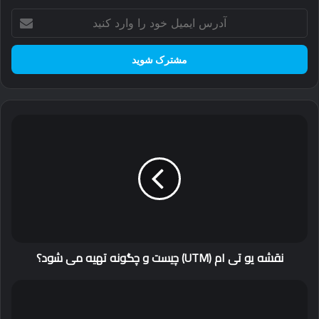
آدرس
ایمیل
خود
را
وارد
کنید
نقشه
تهیه نقشه شمیم در بناب
یو
تی
تهیه نقشه یو تی ام مساحی در بناب
ام
(UTM)
سازمان ثبت اسناد و املاک
نقشه برداری شمیم
چیست
و
چگونه
تهیه
نقشه یو تی ام (UTM) چیست و چگونه تهیه می شود؟
می
شود؟
تهیه
نقشه
شمیم