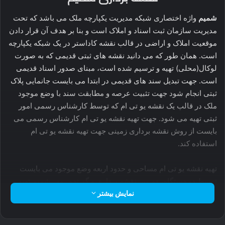
شمیم
واژه اختصاری شبکه مدیریت یکپارچه ملک می باشد که تحت
مدیریت سازمان ثبت اسناد و املاک است و بنا بر هدف آن قرار دادن
موقعیت املاک و اراضی در قالب نقشه کاداستر در یک شبکه یکپارچه
است. همان طور که می دانید نقشه های ثبتی قدیمی که به صورت
لوکال(محلی) تهیه و ترسیم شده است، مبنای صدور اسناد قدیمی
است. جهت تبدیل سند های قدیمی در ابتدا می بایست جانمایی پلاک
ثبتی انجام شود جهت تثبیت عرصه و مطابقت سند با وضع موجود
ملک در قالب یک نقشه یو تی ام که توسط کارشناس رسمی امور
ثبتی تهیه می شود. جهت تهیه نقشه یو تی ام کارشناس رسمی می
بایست از روش نقشه برداری زمینی جهت تهیه نقشه یو تی ام
استفاده کند.
تهیه نقشه یو تی ام مساحی و حدود اربعه وضع موجود می بایست
توسط دو دستگاه، دوربین نقشه برداری و گیرنده روور شمیم تهیه و
ترسیم شود. تهیه نقشه یو تی ام با روش ارائه شده توسط گیرنده
نمایش بیشتر
مولتی فرکانس شمیم جهت تهیه نقشه جانمایی و امور کارتوگرافی
را نقشه برداری شمیم می گوییم. جهت انجام امور مربوط به نقشه