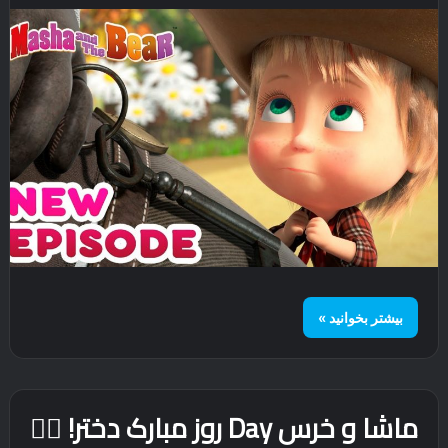
بیشتر بخوانید »
ماشا و خرس Day روز مبارک دختر! 👱‍♀️