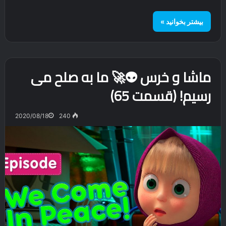
بیشتر بخوانید »
ماشا و خرس 👽🚀 ما به صلح می
رسیم! (قسمت 65)
2020/08/18
240