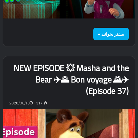
بیشتر بخوانید »
NEW EPISODE 💥 Masha and the
Bear ✈️🌄 Bon voyage 🌄✈️
(Episode 37)
2020/08/18
317