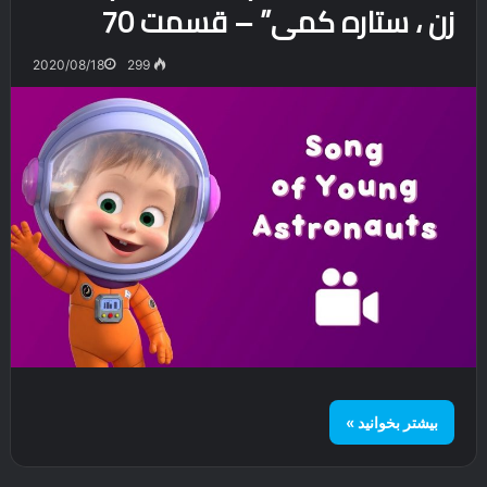
زن ، ستاره کمی” – قسمت 70
2020/08/18
299
بیشتر بخوانید »